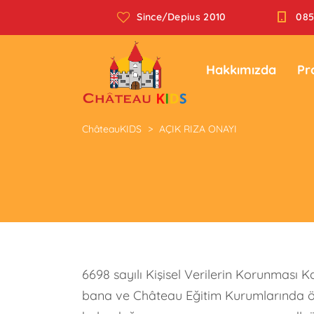
Since/Depius 2010
085
Hakkımızda
Pr
ChâteauKIDS
>
AÇIK RIZA ONAYI
6698 sayılı Kişisel Verilerin Korunması K
bana ve Château Eğitim Kurumlarında öğ