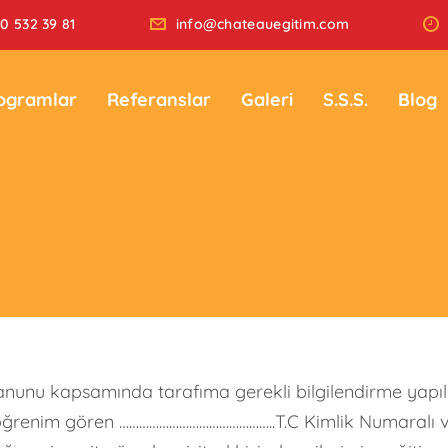
0 532 39 81
info@chateauegitim.com
ogramlar
Referanslar
Galeri
S.S.S.
Blog
anunu kapsamında tarafıma gerekli bilgilendirme yapılmış
renim gören ………………………………………..T.C Kimlik Numaralı veli