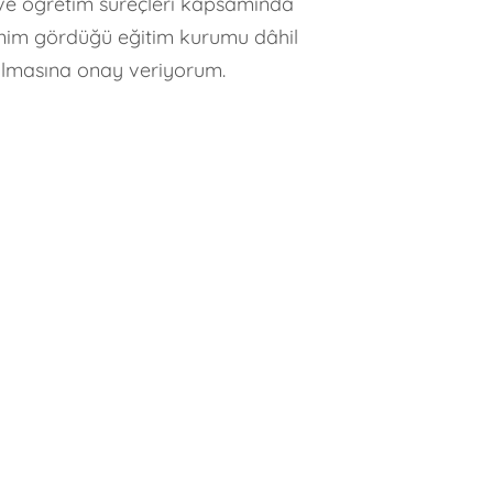
m ve öğretim süreçleri kapsamında
renim gördüğü eğitim kurumu dâhil
şılmasına onay veriyorum.