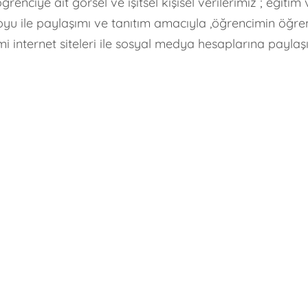
ciye ait görsel ve işitsel kişisel verilerimiz ; eğiti
 oyu ile paylaşımı ve tanıtım amacıyla ,öğrencimin öğ
mi internet siteleri ile sosyal medya hesaplarına payla