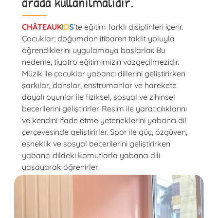
arada kullanılmalıdır.
CHÂTEAU
K
I
D
S
’te eğitim farklı disiplinleri içerir.
Çocuklar; doğumdan itibaren taklit yoluyla
öğrendiklerini uygulamaya başlarlar. Bu
nedenle, tiyatro eğitimimizin vazgeçilmezidir.
Müzik ile çocuklar yabancı dillerini geliştirirken
şarkılar, danslar, enstrümanlar ve harekete
dayalı oyunlar ile fiziksel, sosyal ve zihinsel
becerilerini geliştirirler. Resim ile yaratıcılıklarını
ve kendini ifade etme yeteneklerini yabancı dil
çerçevesinde geliştirirler. Spor ile güç, özgüven,
esneklik ve sosyal becerilerini geliştirirken
yabancı dildeki komutlarla yabancı dili
yaşayarak öğrenirler.