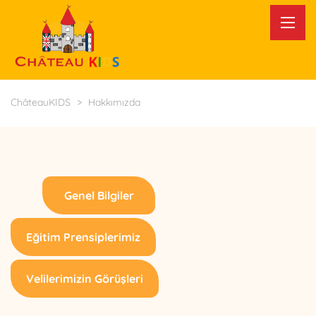
ChâteauKIDS
>
Hakkımızda
Genel Bilgiler
Eğitim Prensiplerimiz
Velilerimizin Görüşleri