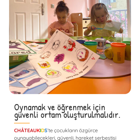
Oynamak ve öğrenmek için
güvenli ortam oluşturulmalıdır.
CHÂTEAU
K
I
D
S
’te çocukların özgürce
oynayabilecekleri, güvenli, hareket serbestisi