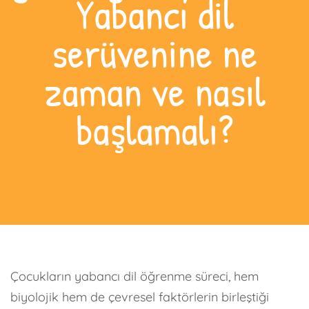
Yabancı dil
serüvenine ne
zaman ve nasıl
başlamalı?
Çocukların yabancı dil öğrenme süreci, hem
biyolojik hem de çevresel faktörlerin birleştiği