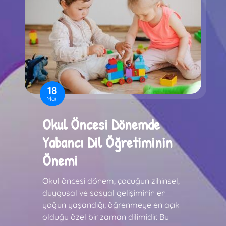
18
May
Okul Öncesi Dönemde
Yabancı Dil Öğretiminin
Önemi
Okul öncesi dönem, çocuğun zihinsel,
duygusal ve sosyal gelişiminin en
yoğun yaşandığı; öğrenmeye en açık
olduğu özel bir zaman dilimidir. Bu