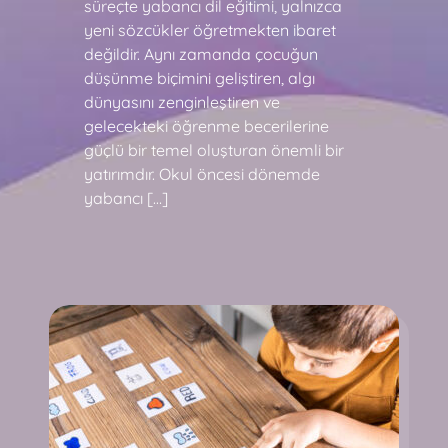
süreçte yabancı dil eğitimi, yalnızca
yeni sözcükler öğretmekten ibaret
değildir. Aynı zamanda çocuğun
düşünme biçimini geliştiren, algı
dünyasını zenginleştiren ve
gelecekteki öğrenme becerilerine
güçlü bir temel oluşturan önemli bir
yatırımdır. Okul öncesi dönemde
yabancı […]