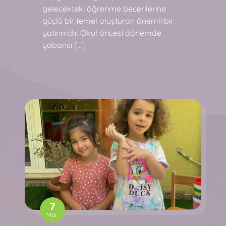
gelecekteki öğrenme becerilerine
güçlü bir temel oluşturan önemli bir
yatırımdır. Okul öncesi dönemde
yabancı […]
7
May