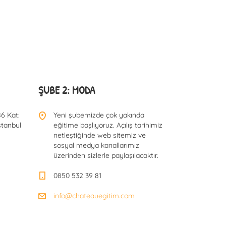
ŞUBE 2: MODA
6 Kat:
Yeni şubemizde çok yakında
stanbul
eğitime başlıyoruz. Açılış tarihimiz
netleştiğinde web sitemiz ve
sosyal medya kanallarımız
üzerinden sizlerle paylaşılacaktır.
0850 532 39 81
info@chateauegitim.com