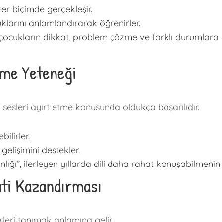
zer biçimde gerçekleşir.
klarını anlamlandırarak öğrenirler.
şan çocukların dikkat, problem çözme ve farklı durumla
eme Yeteneği
t sesleri ayırt etme konusunda oldukça başarılıdır.
ilirler.
 gelişimini destekler.
lığı”, ilerleyen yıllarda dili daha rahat konuşabilmenin 
ati Kazandırması
leri tanımak anlamına gelir.