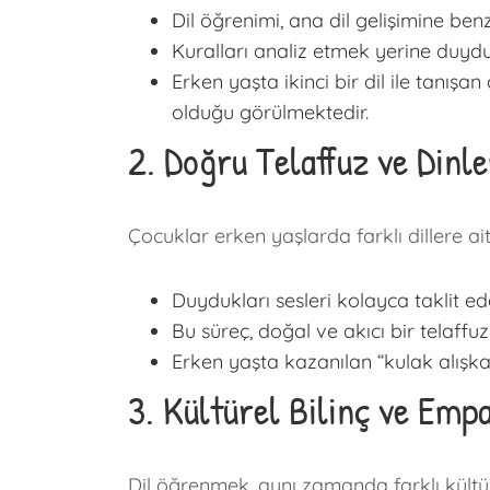
Dil öğrenimi, ana dil gelişimine ben
Kuralları analiz etmek yerine duydu
Erken yaşta ikinci bir dil ile tanı
olduğu görülmektedir.
2. Doğru Telaffuz ve Dinl
Çocuklar erken yaşlarda farklı dillere ai
Duydukları sesleri kolayca taklit edeb
Bu süreç, doğal ve akıcı bir telaffuz
Erken yaşta kazanılan “kulak alışkan
3. Kültürel Bilinç ve Emp
Dil öğrenmek, aynı zamanda farklı kültür