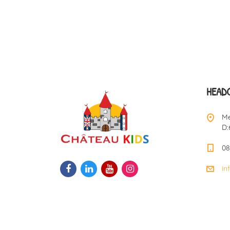
HEAD
Me
D:
08
in