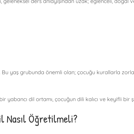
 geleneksel ders anlayışından uzak; eğlenceli, doğal v
 Bu yaş grubunda önemli olan; çocuğu kurallarla zorlama
ir yabancı dil ortamı, çocuğun dili kalıcı ve keyifli bir
l Nasıl Öğretilmeli?