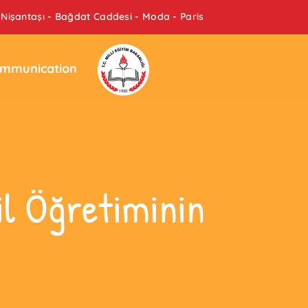
Nişantaşı - Bağdat Caddesi - Moda - Paris
mmunication
l Öğretiminin