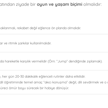
matından ziyade bir
oyun ve yaşam biçimi
olmalıdır:
saklanmalı, rekabet değil eğlence ön planda olmalıdır.
r ve ritmik şarkılar kullanılmalıdır.
 hareketle karşılık vermelidir (Örn: “Jump” dendiğinde zıplamak).
her gün 20-30 dakikalık eğlenceli rutinler daha etkilidir.
il öğretiminde temel amaç “akıcı konuşma” değil, dili sevdirmek ve o di
süreci ömür boyu sürecek bir hobiye dönüşür.