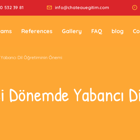
0 532 39 81
info@chateauegitim.com
rams
References
Gallery
FAQ
blog
Co
Yabancı Dil Öğretiminin Önemi
i Dönemde Yabancı Di