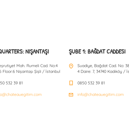
QUARTERS: NIŞANTAŞI
ŞUBE 1: BAĞDAT CADDESI
şrutiyet Mah. Rumeli Cad. No:4
Suadiye, Bağdat Cad. No: 38
6 Floor:6 Nişantaşı Şişli / İstanbul
4 Daire: 7, 34740 Kadıköy / İ
50 532 39 81
0850 532 39 81
fo@chateauegitim.com
info@chateauegitim.com