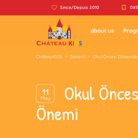
Since/Depuis 2010
085
about us
Prog
ChâteauKIDS
>
General
>
Okul Öncesi Dönemde 
Okul Önces
11
May
Önemi