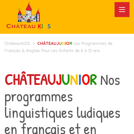
ChâteauKIDS
>
CHÂTEAU
J
U
N
I
O
R
Les Programmes de
Français & Anglais Pour Les Enfants de 6 à 12 ans
CHÂTEAU
J
U
N
I
O
R
Nos
programmes
linguistiques ludiques
en français et en