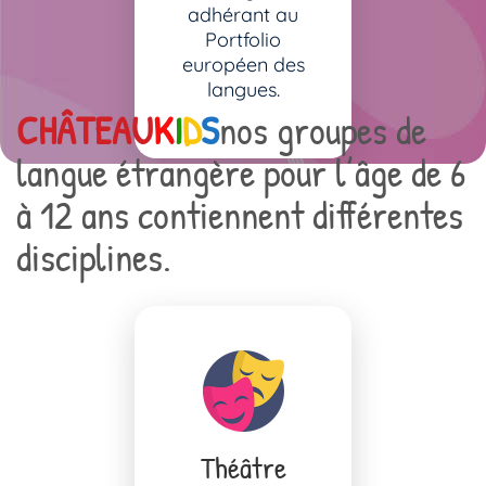
adhérant au
Portfolio
européen des
langues.
CHÂTEAU
K
I
D
S
nos groupes de
langue étrangère pour l’âge de 6
à 12 ans contiennent différentes
disciplines.
Théâtre