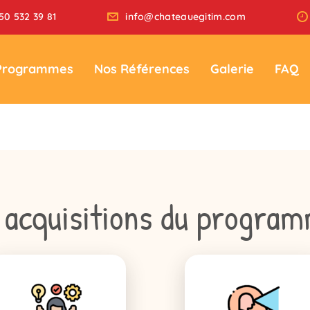
50 532 39 81
info@chateauegitim.com
Programmes
Nos Références
Galerie
FAQ
 acquisitions du progra