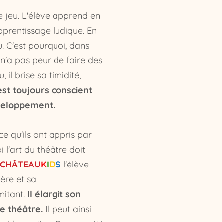
e jeu. L'élève apprend en
pprentissage ludique. En
eu. C'est pourquoi, dans
e n'a pas peur de faire des
 il brise sa timidité,
 est toujours conscient
éveloppement.
 qu'ils ont appris par
i l'art du théâtre
doit
CHÂTEAU
K
I
D
S
l'élève
gère
et sa
mitant.
Il élargit son
e théâtre.
Il peut ainsi