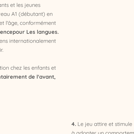
ts et les jeunes
iveau A1 (débutant) en
 et l'âge, conformément
rence
pour Les langues.
amens internationalement
r.
ion chez les enfants et
tairement de l'avant,
4.
Le jeu attire et stimule 
à adopter un comporteme