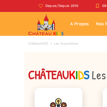
Depuis/Depuis 2010
08
A Propos
Nos 
ChâteauKIDS
>
Les Acquisitions
CHÂTEAU
K
I
D
S
Les