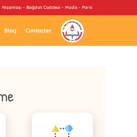
Nişantaşı - Bağdat Caddesi - Moda - Paris
Blog
Contacter
mme