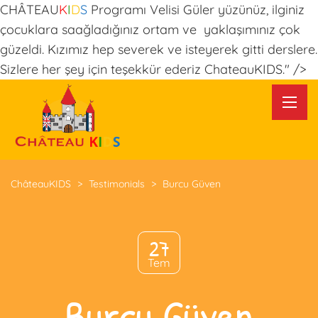
CHÂTEAU
K
I
D
S
Programı Velisi Güler yüzünüz, ilginiz
çocuklara saağladığınız ortam ve yaklaşımınız çok
güzeldi. Kızımız hep severek ve isteyerek gitti derslere.
Sizlere her şey için teşekkür ederiz ChateauKIDS." />
ChâteauKIDS
>
Testimonials
>
Burcu Güven
27
Tem
Burcu Güven