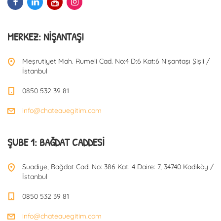
MERKEZ: NIŞANTAŞI
Meşrutiyet Mah. Rumeli Cad. No:4 D:6 Kat:6 Nişantaşı Şişli /
İstanbul
0850 532 39 81
info@chateauegitim.com
ŞUBE 1: BAĞDAT CADDESI
Suadiye, Bağdat Cad. No: 386 Kat: 4 Daire: 7, 34740 Kadıköy /
İstanbul
0850 532 39 81
info@chateauegitim.com