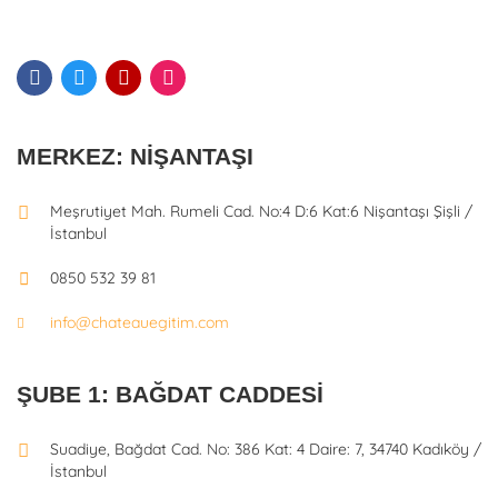
MERKEZ: NIŞANTAŞI
Meşrutiyet Mah. Rumeli Cad. No:4 D:6 Kat:6 Nişantaşı Şişli /
İstanbul
0850 532 39 81
info@chateauegitim.com
ŞUBE 1: BAĞDAT CADDESI
Suadiye, Bağdat Cad. No: 386 Kat: 4 Daire: 7, 34740 Kadıköy /
İstanbul