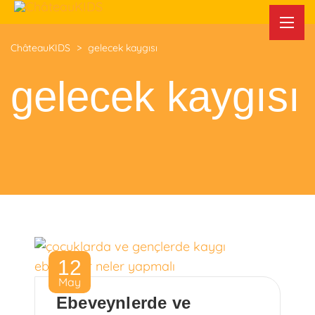
ChâteauKIDS
>
gelecek kaygısı
gelecek kaygısı
12
May
Ebeveynlerde ve