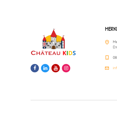
MERKE
Me
D:
08
in