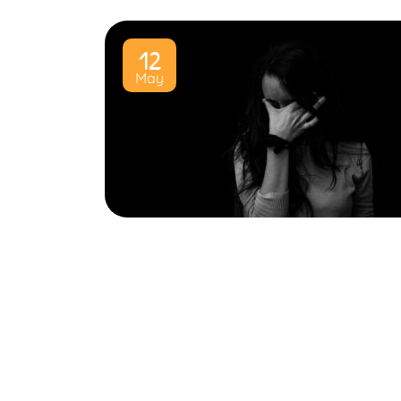
12
May