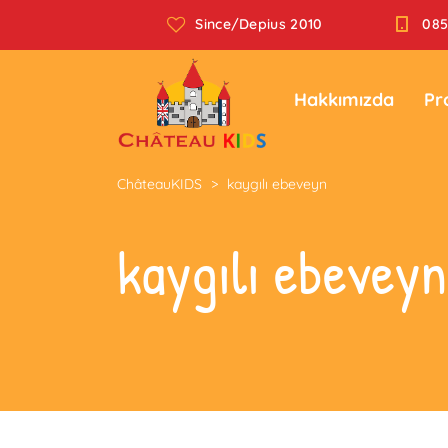
Since/Depius 2010
085
Hakkımızda
Pr
ChâteauKIDS
>
kaygılı ebeveyn
kaygılı ebeveyn