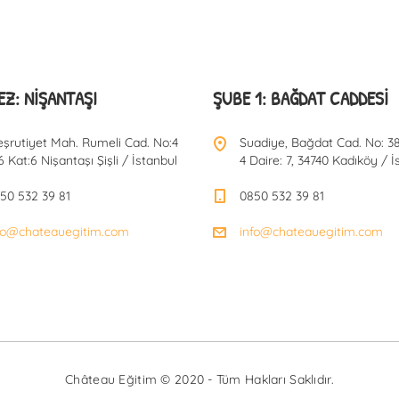
Z: NIŞANTAŞI
ŞUBE 1: BAĞDAT CADDESI
şrutiyet Mah. Rumeli Cad. No:4
Suadiye, Bağdat Cad. No: 38
6 Kat:6 Nişantaşı Şişli / İstanbul
4 Daire: 7, 34740 Kadıköy / İ
50 532 39 81
0850 532 39 81
fo@chateauegitim.com
info@chateauegitim.com
Château Eğitim © 2020 - Tüm Hakları Saklıdır.