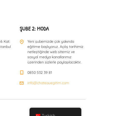
ŞUBE 2: MODA
6 Kat:
Yeni şubemizde çok yakında
stanbul
eğitime başlıyoruz. Açılış tarihimiz
netleştiğinde web sitemiz ve
sosyal medya kanallarımız
üzerinden sizlerle paylaşılacaktır.
0850 532 39 81
info@chateauegitim.com
Turkish