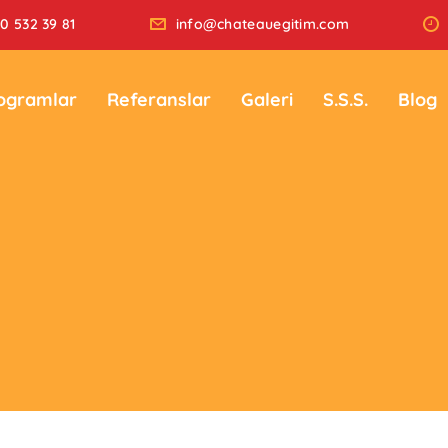
0 532 39 81
info@chateauegitim.com
ogramlar
Referanslar
Galeri
S.S.S.
Blog