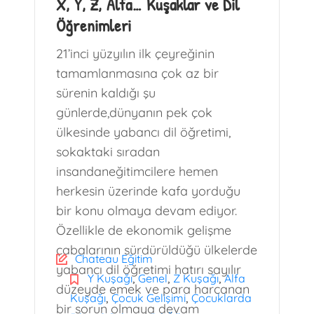
X, Y, Z, Alfa… Kuşaklar ve Dil
Öğrenimleri
21’inci yüzyılın ilk çeyreğinin
tamamlanmasına çok az bir
sürenin kaldığı şu
günlerde,dünyanın pek çok
ülkesinde yabancı dil öğretimi,
sokaktaki sıradan
insandaneğitimcilere hemen
herkesin üzerinde kafa yorduğu
bir konu olmaya devam ediyor.
Özellikle de ekonomik gelişme
çabalarının sürdürüldüğü ülkelerde
Chateau Eğitim
yabancı dil öğretimi hatırı sayılır
,
,
,
Y Kuşağı
Genel
Z Kuşağı
Alfa
düzeyde emek ve para harcanan
,
,
Kuşağı
Çocuk Gelişimi
Çocuklarda
bir sorun olmaya devam