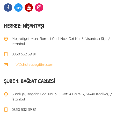
MERKEZ: NIŞANTAŞI
Meşrutiyet Mah. Rumeli Cad. No:4 D:6 Kat:6 Nişantaşı Şişli /
İstanbul
0850 532 39 81
info@chateauegitim.com
ŞUBE 1: BAĞDAT CADDESI
Suadiye, Bağdat Cad. No: 386 Kat: 4 Daire: 7, 34740 Kadıköy /
İstanbul
0850 532 39 81