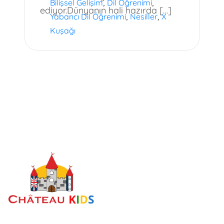
,
,
Bilişsel Gelişim
Dil Öğrenimi
ediyor.Dünyanın hali hazırda […]
,
,
Yabancı Dil Öğrenimi
Nesiller
X
Kuşağı