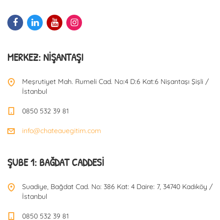
MERKEZ: NIŞANTAŞI
Meşrutiyet Mah. Rumeli Cad. No:4 D:6 Kat:6 Nişantaşı Şişli /
İstanbul
0850 532 39 81
info@chateauegitim.com
ŞUBE 1: BAĞDAT CADDESI
Suadiye, Bağdat Cad. No: 386 Kat: 4 Daire: 7, 34740 Kadıköy /
İstanbul
0850 532 39 81