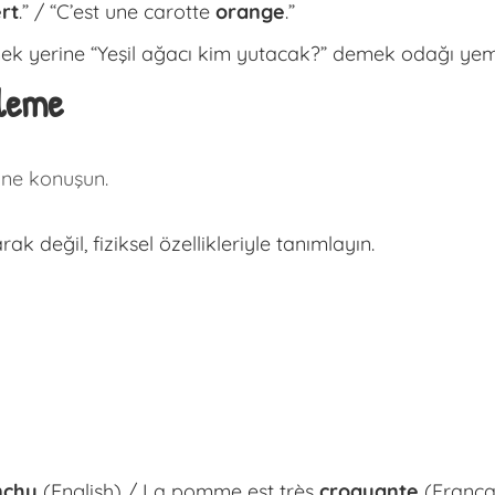
rt
.” / “C’est une carotte
orange
.”
ek yerine “Yeşil ağacı kim yutacak?” demek odağı yem
mleme
ine konuşun.
k değil, fiziksel özellikleriyle tanımlayın.
nchy
(English) / La pomme est très
croquante
(Françai