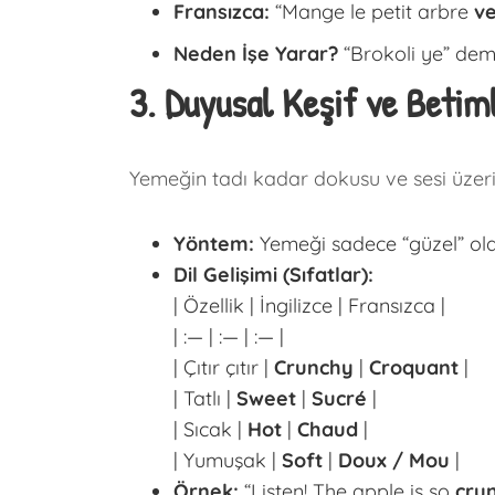
Fransızca:
“Mange le petit arbre
ve
Neden İşe Yarar?
“Brokoli ye” dem
3. Duyusal Keşif ve Beti
Yemeğin tadı kadar dokusu ve sesi üzer
Yöntem:
Yemeği sadece “güzel” olara
Dil Gelişimi (Sıfatlar):
| Özellik | İngilizce | Fransızca |
| :— | :— | :— |
| Çıtır çıtır |
Crunchy
|
Croquant
|
| Tatlı |
Sweet
|
Sucré
|
| Sıcak |
Hot
|
Chaud
|
| Yumuşak |
Soft
|
Doux / Mou
|
Örnek:
“Listen! The apple is so
cru