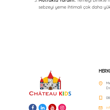
Mutfakta Yardım:
Yemeği birlikte h
sebzeyi yeme ihtimali çok daha yük
MERKE
Me
D:
08
in