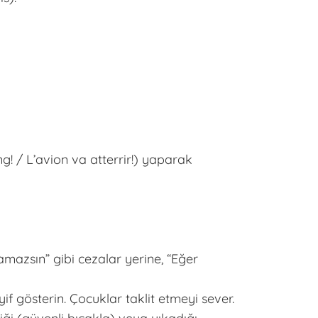
g! / L’avion va atterrir!) yaparak
mazsın” gibi cezalar yerine, “Eğer
eyif gösterin. Çocuklar taklit etmeyi sever.