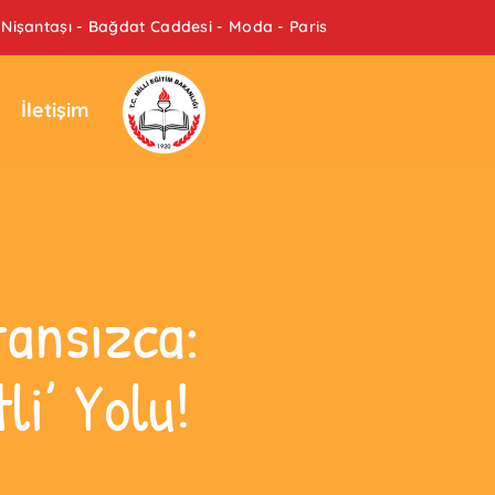
Nişantaşı - Bağdat Caddesi - Moda - Paris
İletişim
ransızca:
i’ Yolu!