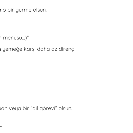
 o bir gurme olsun.
ün menüsü…)”
an yemeğe karşı daha az direnç
n veya bir “dil görevi” olsun.
!”