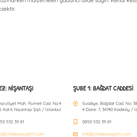
azırlarken malzemeleri yabancı dilde sayın. Kendi kest
sektir.
Z: NIŞANTAŞI
ŞUBE 1: BAĞDAT CADDESI
şrutiyet Mah. Rumeli Cad. No:4
Suadiye, Bağdat Cad. No: 38
6 Kat:6 Nişantaşı Şişli / İstanbul
4 Daire: 7, 34740 Kadıköy / İ
50 532 39 81
0850 532 39 81
fo@chateauegitim.com
info@chateauegitim.com