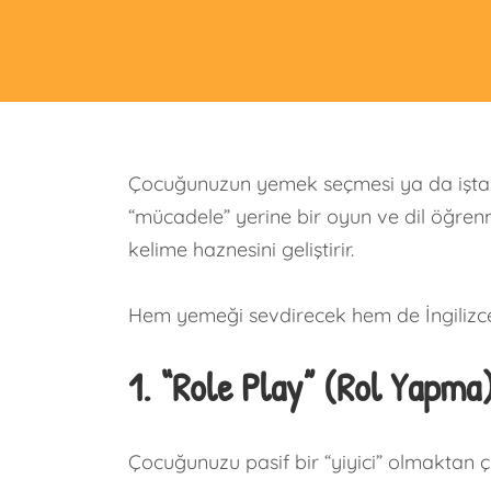
Çocuğunuzun yemek seçmesi ya da iştahs
“mücadele” yerine bir oyun ve dil öğren
kelime haznesini geliştirir.
Hem yemeği sevdirecek hem de İngilizce/F
1. “Role Play” (Rol Yapma
Çocuğunuzu pasif bir “yiyici” olmaktan çık