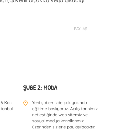
iği (güvenli bıçakla) veya yıkadığı
PAYLAŞ
ŞUBE 2: MODA
6 Kat:
Yeni şubemizde çok yakında
stanbul
eğitime başlıyoruz. Açılış tarihimiz
netleştiğinde web sitemiz ve
sosyal medya kanallarımız
üzerinden sizlerle paylaşılacaktır.