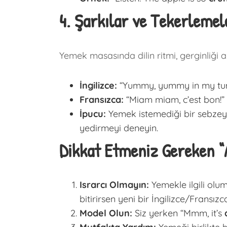
4. Şarkılar ve Tekerlemel
Yemek masasında dilin ritmi, gerginliği az
İngilizce:
“Yummy, yummy in my tumm
Fransızca:
“Miam miam, c’est bon!” 
İpucu:
Yemek istemediği bir sebzeyi 
yedirmeyi deneyin.
Dikkat Etmeniz Gereken “A
Israrcı Olmayın:
Yemekle ilgili olu
bitirirsen yeni bir İngilizce/Fransız
Model Olun:
Siz yerken “Mmm, it’s