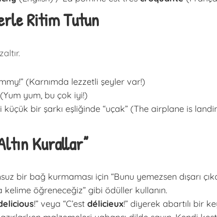
erle Ritim Tutun
altır.
y!” (Karnımda lezzetli şeyler var!)
(Yum yum, bu çok iyi!)
küçük bir şarkı eşliğinde “uçak” (The airplane is landin
ltın Kurallar”
msuz bir bağ kurmaması için “Bunu yemezsen dışarı çıka
ca kelime öğreneceğiz” gibi ödüller kullanın.
delicious
!” veya “C’est
délicieux
!” diyerek abartılı bir k