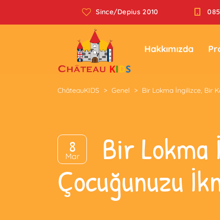
Since/Depius 2010
085
Hakkımızda
Pr
ChâteauKIDS
>
Genel
>
Bir Lokma İngilizce, Bir 
Bir Lokma İ
8
Mar
Çocuğunuzu İkn