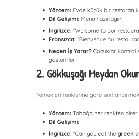
Yöntem:
Evde küçük bir restoran k
Dil Gelişimi:
Menü hazırlayın.
İngilizce:
“Welcome to our restauran
Fransızca:
“Bienvenue au restauran
Neden İş Yarar?
Çocuklar kontrol s
gösterirler.
2. Gökkuşağı Meydan Okum
Yemekleri renklerine göre sınıflandırmak,
Yöntem:
Tabağa her renkten birer p
Dil Gelişimi:
İngilizce:
“Can you eat the
green
tr