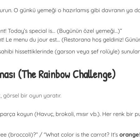
urun. O günkü yemeği o hazırlamış gibi davranın ya da
t! Today’s special is… (Bugünün özel yemeği…)”
t! Le menu du jour est… (Restorana hoş geldiniz! Gün
ahibi hissettiklerinde (garson veya şef rolüyle) sunul
ası (The Rainbow Challenge)
 görsel bir oyun yaratır.
arça koyun (Havuç, brokoli, mısır vb.). Her renk bir pua
ee (broccoli)?” / “What color is the carrot? It’s
orange