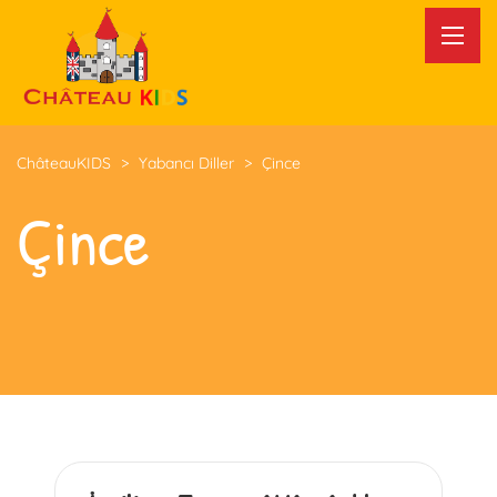
ChâteauKIDS
>
Yabancı Diller
>
Çince
Çince