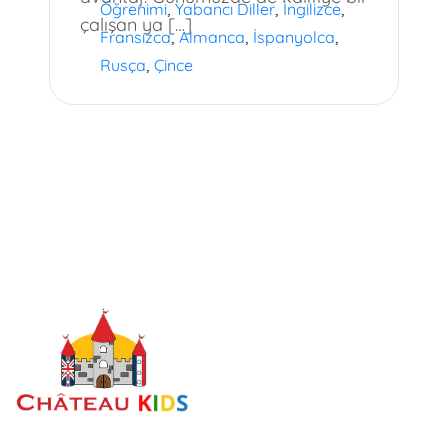
,
,
,
Öğrenimi
Yabancı Diller
İngilizce
çalışan ya […]
,
,
,
Fransızca
Almanca
İspanyolca
,
Rusça
Çince