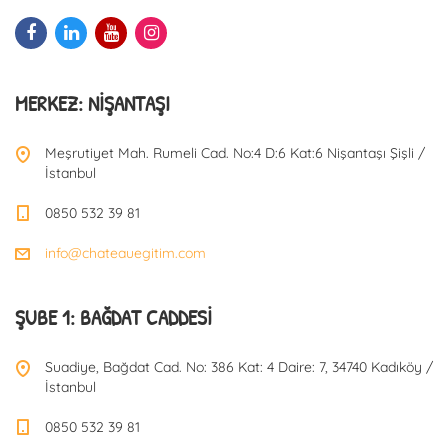
MERKEZ: NIŞANTAŞI
Meşrutiyet Mah. Rumeli Cad. No:4 D:6 Kat:6 Nişantaşı Şişli /
İstanbul
0850 532 39 81
info@chateauegitim.com
ŞUBE 1: BAĞDAT CADDESI
Suadiye, Bağdat Cad. No: 386 Kat: 4 Daire: 7, 34740 Kadıköy /
İstanbul
0850 532 39 81