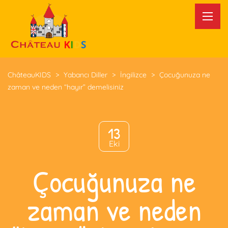
ChâteauKIDS
>
Yabancı Diller
>
İngilizce
>
Çocuğunuza ne
zaman ve neden “hayır” demelisiniz
13
Eki
Çocuğunuza ne
zaman ve neden