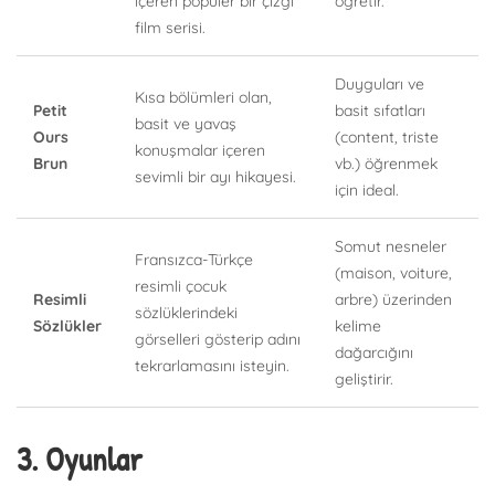
içeren popüler bir çizgi
öğretir.
film serisi.
Duyguları ve
Kısa bölümleri olan,
Petit
basit sıfatları
basit ve yavaş
Ours
(content, triste
konuşmalar içeren
Brun
vb.) öğrenmek
sevimli bir ayı hikayesi.
için ideal.
Somut nesneler
Fransızca-Türkçe
(maison, voiture,
resimli çocuk
Resimli
arbre) üzerinden
sözlüklerindeki
Sözlükler
kelime
görselleri gösterip adını
dağarcığını
tekrarlamasını isteyin.
geliştirir.
3. Oyunlar