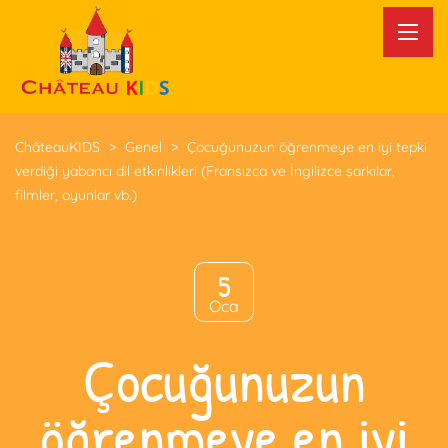
ChâteauKIDS
>
Genel
>
Çocuğunuzun öğrenmeye en iyi tepki
verdiği yabancı dil etkinlikleri (Fransızca ve İngilizce şarkılar,
filmler, oyunlar vb.)
5
Oca
Çocuğunuzun
öğrenmeye en iyi