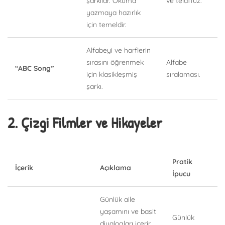
şarkılar. Okuma
ve telaffuz.
yazmaya hazırlık
için temeldir.
Alfabeyi ve harflerin
sırasını öğrenmek
Alfabe
“ABC Song”
için klasikleşmiş
sıralaması.
şarkı.
2. Çizgi Filmler ve Hikayeler
Pratik
İçerik
Açıklama
İpucu
Günlük aile
yaşamını ve basit
Günlük
diyalogları içerir.