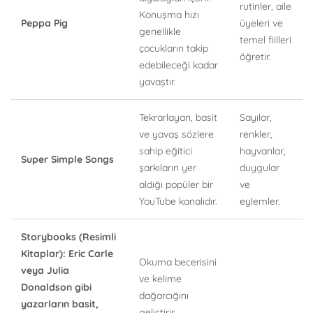
rutinler, aile
Konuşma hızı
Peppa Pig
üyeleri ve
genellikle
temel fiilleri
çocukların takip
öğretir.
edebileceği kadar
yavaştır.
Tekrarlayan, basit
Sayılar,
ve yavaş sözlere
renkler,
sahip eğitici
hayvanlar,
Super Simple Songs
şarkıların yer
duygular
aldığı popüler bir
ve
YouTube kanalıdır.
eylemler.
Storybooks (Resimli
Kitaplar): Eric Carle
Okuma becerisini
veya Julia
ve kelime
Donaldson gibi
dağarcığını
yazarların basit,
geliştirir.