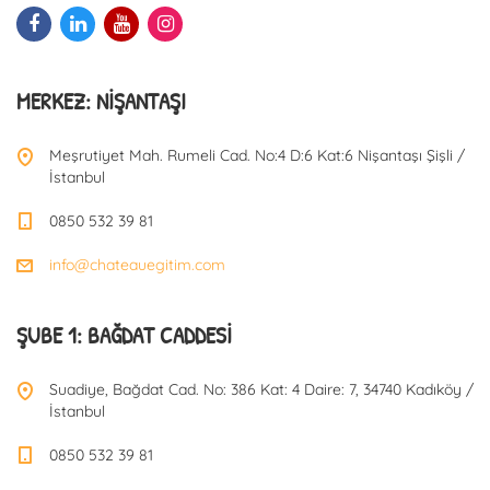
MERKEZ: NIŞANTAŞI
Meşrutiyet Mah. Rumeli Cad. No:4 D:6 Kat:6 Nişantaşı Şişli /
İstanbul
0850 532 39 81
info@chateauegitim.com
ŞUBE 1: BAĞDAT CADDESI
Suadiye, Bağdat Cad. No: 386 Kat: 4 Daire: 7, 34740 Kadıköy /
İstanbul
0850 532 39 81