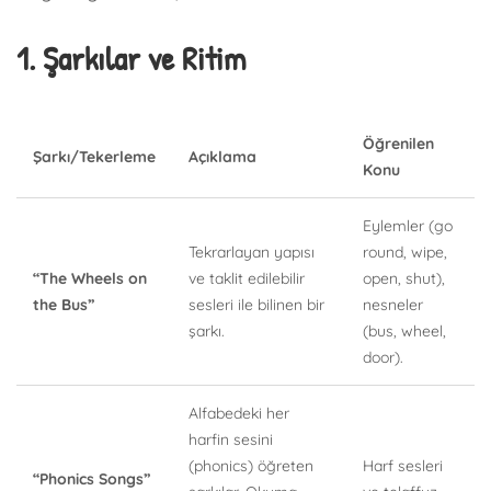
1. Şarkılar ve Ritim
Öğrenilen
Şarkı/Tekerleme
Açıklama
Konu
Eylemler (go
Tekrarlayan yapısı
round, wipe,
“The Wheels on
ve taklit edilebilir
open, shut),
the Bus”
sesleri ile bilinen bir
nesneler
şarkı.
(bus, wheel,
door).
Alfabedeki her
harfin sesini
(phonics) öğreten
Harf sesleri
“Phonics Songs”