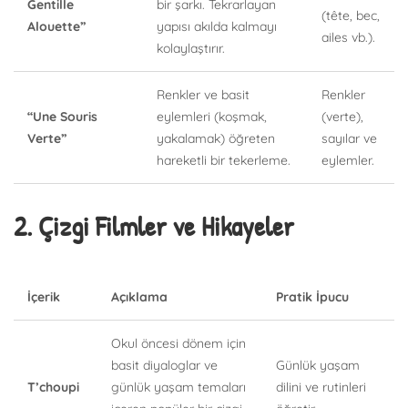
Gentille
bir şarkı. Tekrarlayan
(tête, bec,
Alouette”
yapısı akılda kalmayı
ailes vb.).
kolaylaştırır.
Renkler ve basit
Renkler
“Une Souris
eylemleri (koşmak,
(verte),
Verte”
yakalamak) öğreten
sayılar ve
hareketli bir tekerleme.
eylemler.
2. Çizgi Filmler ve Hikayeler
İçerik
Açıklama
Pratik İpucu
Okul öncesi dönem için
basit diyaloglar ve
Günlük yaşam
T’choupi
günlük yaşam temaları
dilini ve rutinleri