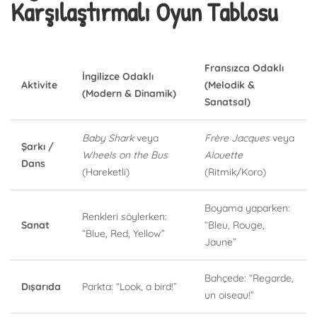
Karşılaştırmalı Oyun Tablosu
Fransızca Odaklı
İngilizce Odaklı
Aktivite
(Melodik &
(Modern & Dinamik)
Sanatsal)
Baby Shark
veya
Frère Jacques
veya
Şarkı /
Wheels on the Bus
Alouette
Dans
(Hareketli)
(Ritmik/Koro)
Boyama yaparken:
Renkleri söylerken:
Sanat
“Bleu, Rouge,
“Blue, Red, Yellow”
Jaune”
Bahçede: “Regarde,
Dışarıda
Parkta: “Look, a bird!”
un oiseau!”