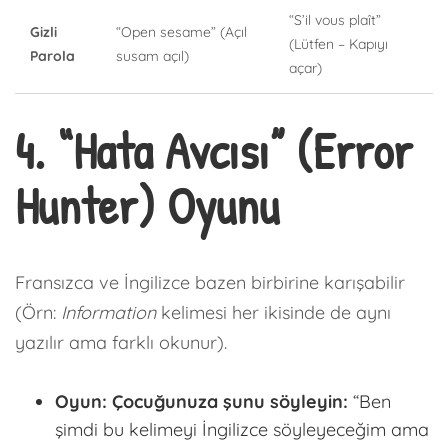
“S’il vous plaît”
Gizli
“Open sesame” (Açıl
(Lütfen – Kapıyı
Parola
susam açıl)
açar)
4. “Hata Avcısı” (Error
Hunter) Oyunu
Fransızca ve İngilizce bazen birbirine karışabilir
(Örn:
Information
kelimesi her ikisinde de aynı
yazılır ama farklı okunur).
Oyun: Çocuğunuza şunu söyleyin:
“Ben
şimdi bu kelimeyi İngilizce söyleyeceğim ama