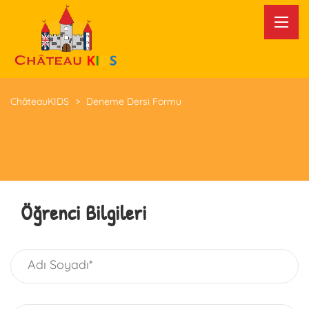
ChâteauKIDS
>
Deneme Dersi Formu
Öğrenci Bilgileri