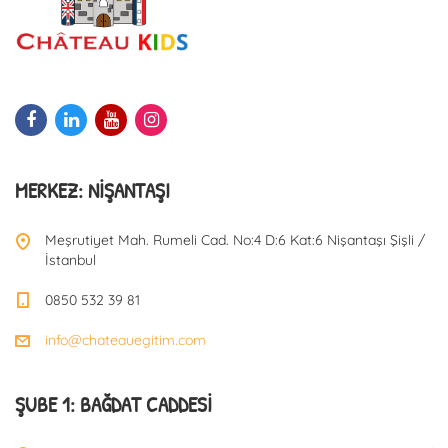
MERKEZ: NIŞANTAŞI
Meşrutiyet Mah. Rumeli Cad. No:4 D:6 Kat:6 Nişantaşı Şişli /
İstanbul
0850 532 39 81
info@chateauegitim.com
ŞUBE 1: BAĞDAT CADDESI