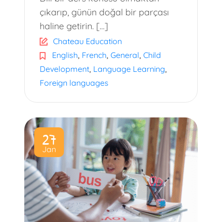
çıkarıp, günün doğal bir parçası
haline getirin. […]
Chateau Education
,
,
,
English
French
General
Child
,
,
Development
Language Learning
Foreign languages
27
Jan