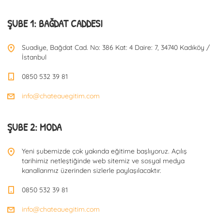
a
ŞUBE 1: BAĞDAT CADDESI
t
Suadiye, Bağdat Cad. No: 386 Kat: 4 Daire: 7, 34740 Kadıköy /
İstanbul
i
0850 532 39 81
info@chateauegitim.com
o
ŞUBE 2: MODA
n
Yeni şubemizde çok yakında eğitime başlıyoruz. Açılış
tarihimiz netleştiğinde web sitemiz ve sosyal medya
kanallarımız üzerinden sizlerle paylaşılacaktır.
0850 532 39 81
info@chateauegitim.com