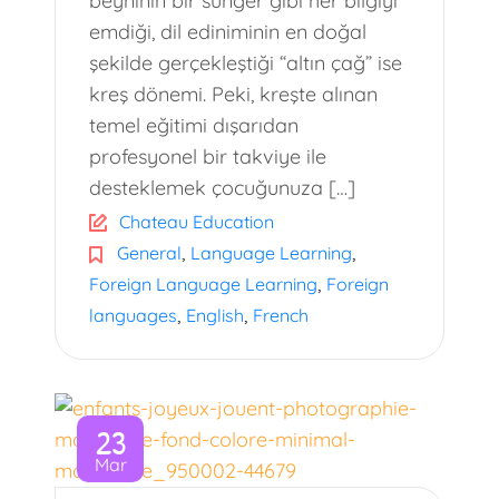
beyninin bir sünger gibi her bilgiyi
emdiği, dil ediniminin en doğal
şekilde gerçekleştiği “altın çağ” ise
kreş dönemi. Peki, kreşte alınan
temel eğitimi dışarıdan
profesyonel bir takviye ile
desteklemek çocuğunuza […]
Chateau Education
,
,
General
Language Learning
,
Foreign Language Learning
Foreign
,
,
languages
English
French
23
Mar