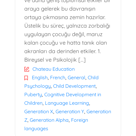
ve daha geniş toplumsal etkiler bir
araya gelerek bu davranışın
ortaya çıkmasına zemin hazırlar.
Üstelik bu süreç, yalnızca zorbalığı
uygulayan çocuğu değil, maruz
kalan çocuğu ve hatta tanık olan
akranları da derinden etkiler. 1.
Bireysel ve Psikolojik […]
Chateau Education
,
,
,
English
French
General
Child
,
,
Psychology
Child Development
,
Puberty
Cognitive Development in
,
,
Children
Language Learning
,
,
Generation X
Generation Y
Generation
,
,
Z
Generation Alpha
Foreign
languages