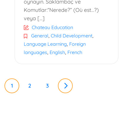
oynayın. Saklambaç ve
Komutlar:“Nerede?” (Où est…?)
veya […]
Chateau Education
,
,
General
Child Development
,
Language Learning
Foreign
,
,
languages
English
French
P
1
2
3
o
s