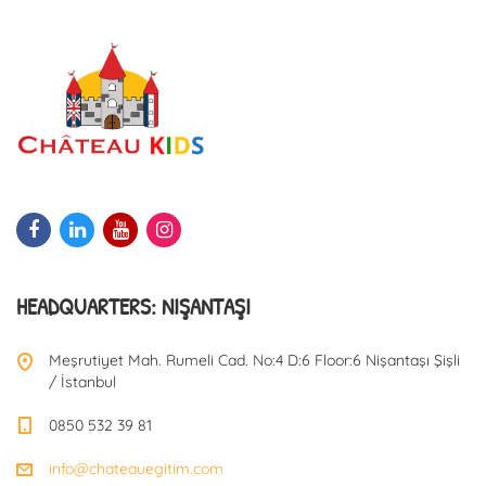
t
s
n
a
v
HEADQUARTERS: NIŞANTAŞI
Meşrutiyet Mah. Rumeli Cad. No:4 D:6 Floor:6 Nişantaşı Şişli
i
/ İstanbul
0850 532 39 81
g
info@chateauegitim.com