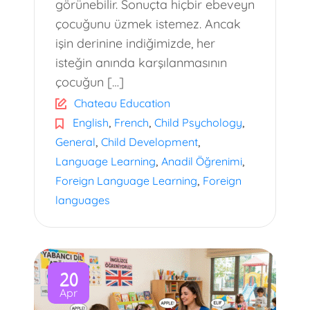
görünebilir. Sonuçta hiçbir ebeveyn
çocuğunu üzmek istemez. Ancak
işin derinine indiğimizde, her
isteğin anında karşılanmasının
çocuğun […]
Chateau Education
,
,
,
English
French
Child Psychology
,
,
General
Child Development
,
,
Language Learning
Anadil Öğrenimi
,
Foreign Language Learning
Foreign
languages
20
Apr