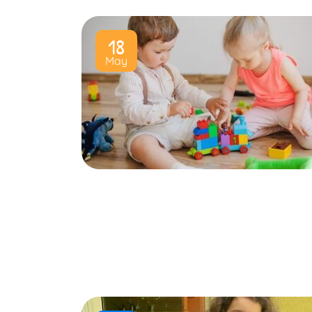
18
May