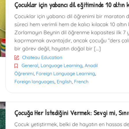
Çocuklar için yabancı dil eğitiminde 10 altın 
Çocuklar için yabancı dil öğrenimi bir maraton değ
süreci hem verimli hem de kalıcı kılacak 10 altın 
Zorlamayın Beynin dil öğrenme kapasitesi ilk 7 
kaçırmamak avantajdır, ancak çocuğu “ders çalış
bir görev değil, hayatın doğal bir […]
Chateau Education
,
,
General
Language Learning
Anadil
,
,
Öğrenimi
Foreign Language Learning
,
,
Foreign languages
English
French
Çocuğa Her İstediğini Vermek: Sevgi mi, Sınır
Çocuk yetiştirmek, belki de hayatın en hassas den