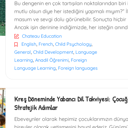
Bu dengenin en çok tartışılan noktalarından biri 
mutlu olsun diye her istediğini yapmalı mıyım?” 
masum ve sevgi dolu görünebilir. Sonuçta hiçb
Ancak işin derinine indiğimizde, her isteğin anı
Chateau Education
,
,
,
English
French
Child Psychology
,
,
General
Child Development
Language
,
,
Learning
Anadil Öğrenimi
Foreign
,
Language Learning
Foreign languages
Kreş Döneminde Yabancı Dil Takviyesi: Çocu
Stratejik Adımlar
Ebeveynler olarak hepimiz çocuklarımızın dünya
bireyler olarak yetişmesini hayal ederiz. Günü