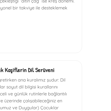
çekleştiği “altın çağ” ise kreş dönemi.
syonel bir takviye ile desteklemek
k Kaşiflerin Dil Serüveni
etirken ana kuralımız şudur: Dil
 soyut dil bilgisi kurallarını
li ve günlük rutinlerle bağlantılı
e üzerinde çalışabileceğiniz en
udumuz ve Duygular) Çocuklar