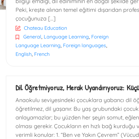
bilgiyi emdiği, dil ediniminin en doğal şekilde ger
Peki, kreşte alınan temel eğitimi dışarıdan profe
çocuğunuza […]
Chateau Education
,
,
General
Language Learning
Foreign
,
,
Language Learning
Foreign languages
,
English
French
Dil Öğretmiyoruz, Merak Uyandırıyoruz: Küçü
Anaokulu seviyesindeki çocuklara yabancı dil öğr
öğretilmez, dil yaşanır. Bu yaş grubundaki çocuklar
anlayamazlar; bu yüzden her şeyin somut, eğlence
olması gerekir. Çocukların en hızlı bağ kurduğu v
verimli konular: 1. “Ben ve Yakın Çevrem” (Vüc