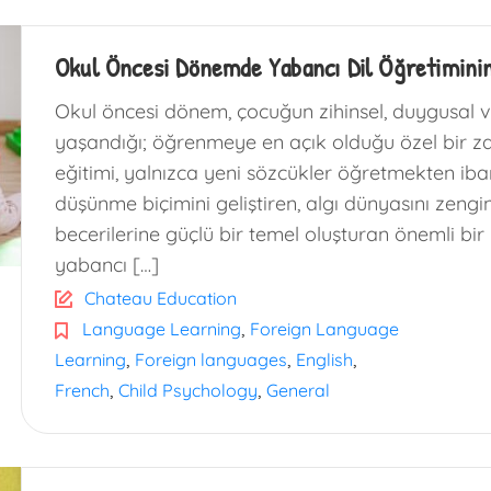
Okul Öncesi Dönemde Yabancı Dil Öğretimini
Okul öncesi dönem, çocuğun zihinsel, duygusal v
yaşandığı; öğrenmeye en açık olduğu özel bir zam
eğitimi, yalnızca yeni sözcükler öğretmekten ib
düşünme biçimini geliştiren, algı dünyasını zeng
becerilerine güçlü bir temel oluşturan önemli bi
yabancı […]
Chateau Education
,
Language Learning
Foreign Language
,
,
,
Learning
Foreign languages
English
,
,
French
Child Psychology
General