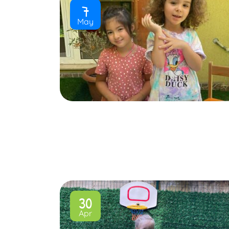
7
May
30
Apr