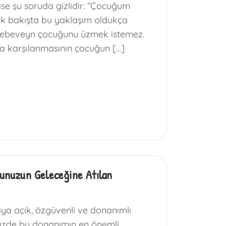
ise şu soruda gizlidir: “Çocuğum
İlk bakışta bu yaklaşım oldukça
ir ebeveyn çocuğunu üzmek istemez.
nda karşılanmasının çocuğun […]
ğunuzun Geleceğine Atılan
ya açık, özgüvenli ve donanımlı
müzde bu donanımın en önemli