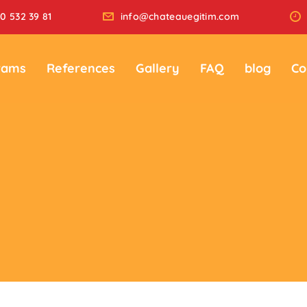
0 532 39 81
info@chateauegitim.com
rams
References
Gallery
FAQ
blog
Co