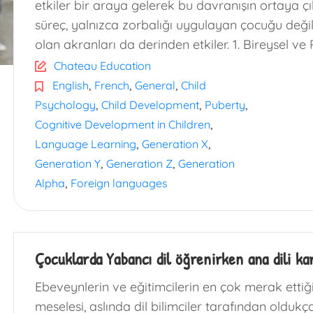
etkiler bir araya gelerek bu davranışın ortaya ç
süreç, yalnızca zorbalığı uygulayan çocuğu deği
olan akranları da derinden etkiler. 1. Bireysel ve 
Chateau Education
,
,
,
English
French
General
Child
,
,
,
Psychology
Child Development
Puberty
,
Cognitive Development in Children
,
,
Language Learning
Generation X
,
,
Generation Y
Generation Z
Generation
,
Alpha
Foreign languages
Çocuklarda Yabancı dil öğrenirken ana dili kar
Ebeveynlerin ve eğitimcilerin en çok merak ettiği 
meselesi, aslında dil bilimciler tarafından oldukç