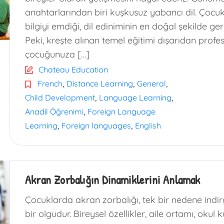
anahtarlarından biri kuşkusuz yabancı dil. Çocukl
bilgiyi emdiği, dil ediniminin en doğal şekilde ger
Peki, kreşte alınan temel eğitimi dışarıdan profe
çocuğunuza […]
Chateau Education
,
,
,
French
Distance Learning
General
,
,
Child Development
Language Learning
,
Anadil Öğrenimi
Foreign Language
,
,
Learning
Foreign languages
English
Akran Zorbalığın Dinamiklerini Anlamak
Çocuklarda akran zorbalığı, tek bir nedene in
bir olgudur. Bireysel özellikler, aile ortamı, oku