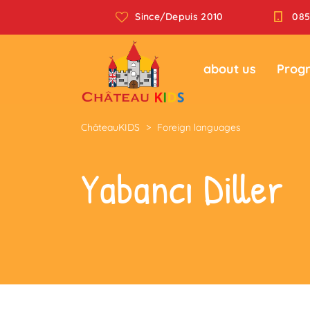
Since/Depuis 2010
085
about us
Prog
ChâteauKIDS
>
Foreign languages
Yabancı Diller