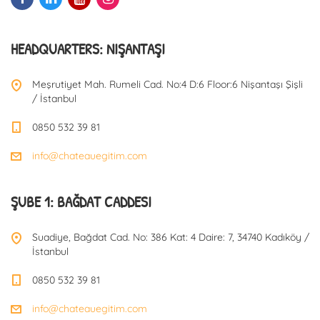
HEADQUARTERS: NIŞANTAŞI
Meşrutiyet Mah. Rumeli Cad. No:4 D:6 Floor:6 Nişantaşı Şişli
/ İstanbul
0850 532 39 81
info@chateauegitim.com
ŞUBE 1: BAĞDAT CADDESI
Suadiye, Bağdat Cad. No: 386 Kat: 4 Daire: 7, 34740 Kadıköy /
İstanbul
0850 532 39 81
info@chateauegitim.com