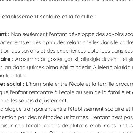
’établissement scolaire et la famille :
nt :
Non seulement l'enfant développe des savoirs scolai
tements et des aptitudes relationnelles dans le cadre fa
gration des savoirs et des expériences obtenues dans ces
ire :
Araştırmalar gösteriyor ki, ailesiyle düzenli iletiş
ıları daha yüksek olma eğilimindedir. Ailelerin okulda 
mlu etkiler.
t social :
L'harmonie entre l'école et la famille procur
és que l'enfant rencontre à l'école au sein de la famille
nue les soucis d'ajustement.
ialogue transparent entre l'établissement scolaire et la 
estion par des méthodes uniformes. L'enfant n'est pas p
on et à l'école, cela l'aide plutôt à établir des limites