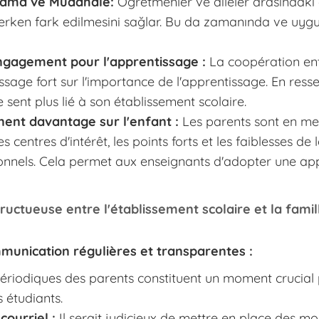
ılama ve Müdahale:
Öğretmenler ve aileler arasındaki d
ın erken fark edilmesini sağlar. Bu da zamanında ve u
ngagement pour l'apprentissage :
La coopération entre
ssage fort sur l'importance de l'apprentissage. En ressen
sent plus lié à son établissement scolaire.
nt davantage sur l'enfant :
Les parents sont en me
 centres d'intérêt, les points forts et les faiblesses de
rsonnels. Cela permet aux enseignants d'adopter une ap
ctueuse entre l'établissement scolaire et la famil
munication régulières et transparentes :
ériodiques des parents constituent un moment crucial 
s étudiants.
ourriel :
Il serait judicieux de mettre en place des