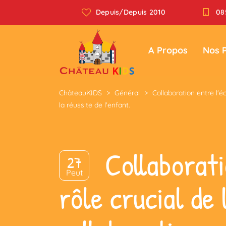
Depuis/Depuis 2010
08
A Propos
Nos 
ChâteauKIDS
>
Général
>
Collaboration entre l'é
la réussite de l'enfant.
Collaborati
27
Peut
rôle crucial de