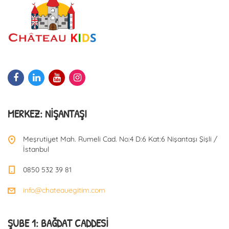
MERKEZ: NIŞANTAŞI
Meşrutiyet Mah. Rumeli Cad. No:4 D:6 Kat:6 Nişantaşı Şişli /
İstanbul
0850 532 39 81
info@chateauegitim.com
ŞUBE 1: BAĞDAT CADDESI