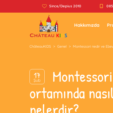
Since/Depius 2010
085
Hakkımızda
Pr
ChâteauKIDS
>
Genel
>
Montessori nedir ve Ebev
Montessori
17
Şub
ortamında nasıl
nelerdir?