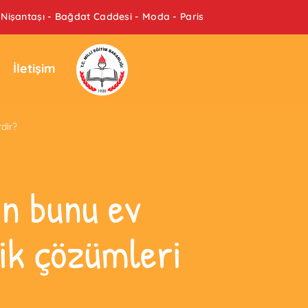
Nişantaşı - Bağdat Caddesi - Moda - Paris
İletişim
dir?
in bunu ev
tik çözümleri