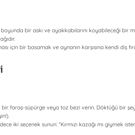
oyunda bir askı ve ayakkabılarını koyabileceği bir min
ğıdır.
ı için bir basamak ve aynanın karşısına kendi diş fırça
i
r faraş-süpürge veya toz bezi verin. Döktüğü bir şeyi 
n!).
ce iki seçenek sunun: “Kırmızı kazağı mı giymek ister