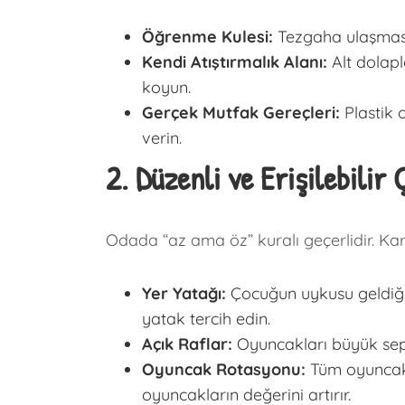
Öğrenme Kulesi:
Tezgaha ulaşması
Kendi Atıştırmalık Alanı:
Alt dolapl
koyun.
Gerçek Mutfak Gereçleri:
Plastik 
verin.
2. Düzenli ve Erişilebilir
Odada “az ama öz” kuralı geçerlidir. Ka
Yer Yatağı:
Çocuğun uykusu geldiği
yatak tercih edin.
Açık Raflar:
Oyuncakları büyük sepet
Oyuncak Rotasyonu:
Tüm oyuncakla
oyuncakların değerini artırır.