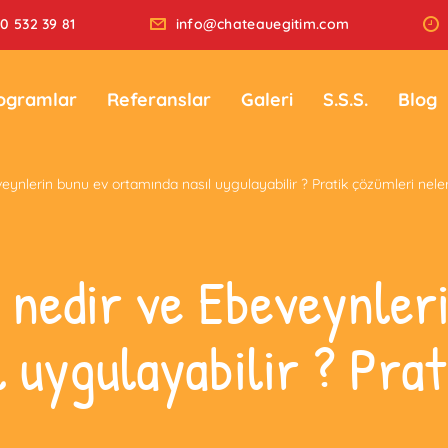
0 532 39 81
info@chateauegitim.com
ogramlar
Referanslar
Galeri
S.S.S.
Blog
eynlerin bunu ev ortamında nasıl uygulayabilir ? Pratik çözümleri neler
 nedir ve Ebeveynler
 uygulayabilir ? Pra