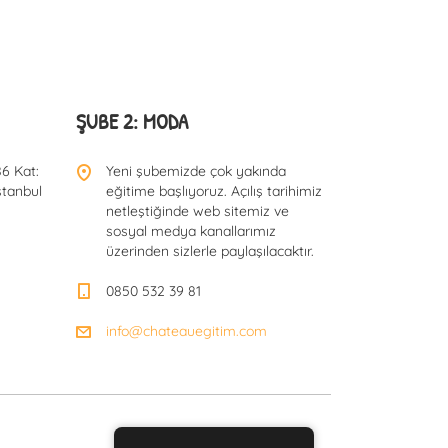
ŞUBE 2: MODA
6 Kat:
Yeni şubemizde çok yakında
stanbul
eğitime başlıyoruz. Açılış tarihimiz
netleştiğinde web sitemiz ve
sosyal medya kanallarımız
üzerinden sizlerle paylaşılacaktır.
0850 532 39 81
info@chateauegitim.com