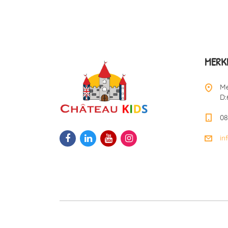
MERKE
Me
D:
08
in