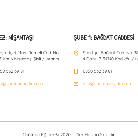
Z: NIŞANTAŞI
ŞUBE 1: BAĞDAT CADDESI
şrutiyet Mah. Rumeli Cad. No:4
Suadiye, Bağdat Cad. No: 38
6 Kat:6 Nişantaşı Şişli / İstanbul
4 Daire: 7, 34740 Kadıköy / İ
50 532 39 81
0850 532 39 81
fo@chateauegitim.com
info@chateauegitim.com
Château Eğitim © 2020 - Tüm Hakları Saklıdır.