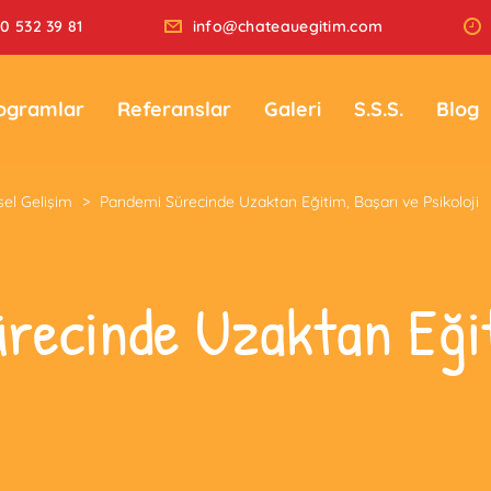
0 532 39 81
info@chateauegitim.com
ogramlar
Referanslar
Galeri
S.S.S.
Blog
sel Gelişim
>
Pandemi Sürecinde Uzaktan Eğitim, Başarı ve Psikoloji
recinde Uzaktan Eğit