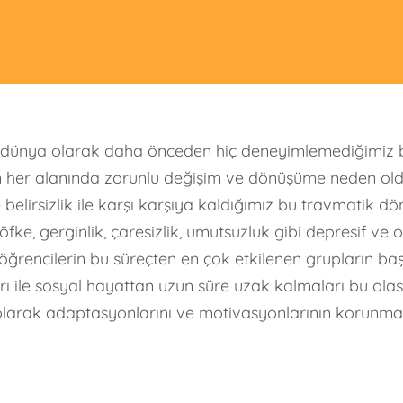
 dünya olarak daha önceden hiç deneyimlemediğimiz bi
ın her alanında zorunlu değişim ve dönüşüme neden oldu
elirsizlik ile karşı karşıya kaldığımız bu travmatik döne
 öfke, gerginlik, çaresizlik, umutsuzluk gibi depresif v
ğrencilerin bu süreçten en çok etkilenen grupların b
arı ile sosyal hayattan uzun süre uzak kalmaları bu ola
olarak adaptasyonlarını ve motivasyonlarının korunmasın