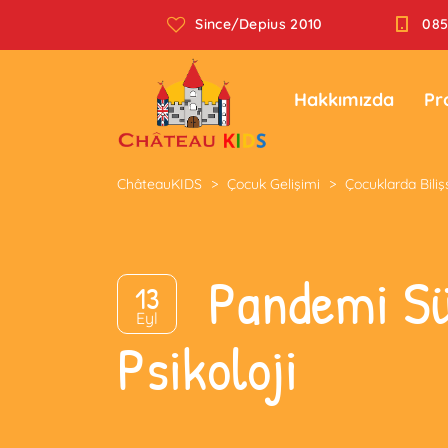
Since/Depius 2010
085
Hakkımızda
Pr
ChâteauKIDS
>
Çocuk Gelişimi
>
Çocuklarda Biliş
Pandemi Sü
13
Eyl
Psikoloji