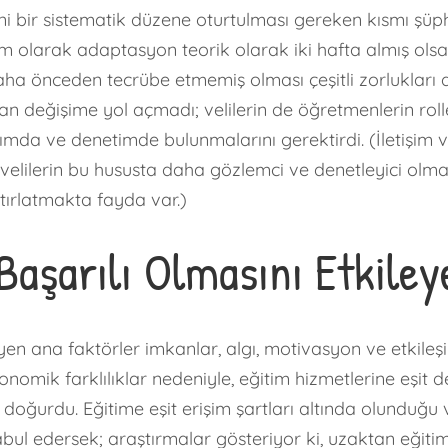
ni bir sistematik düzene oturtulması gereken kısmı şüph
em olarak adaptasyon teorik olarak iki hafta almış olsa 
ha önceden tecrübe etmemiş olması çeşitli zorlukları 
n değişime yol açmadı; velilerin de öğretmenlerin rolle
lımda ve denetimde bulunmalarını gerektirdi. (İletişim
ı velilerin bu hususta daha gözlemci ve denetleyici o
tırlatmakta fayda var.)
Başarılı Olmasını Etkiley
eyen ana faktörler imkanlar, algı, motivasyon ve etkileşi
ekonomik farklılıklar nedeniyle, eğitim hizmetlerine eş
oğurdu. Eğitime eşit erişim şartları altında olunduğu v
abul edersek; araştırmalar gösteriyor ki, uzaktan eğit