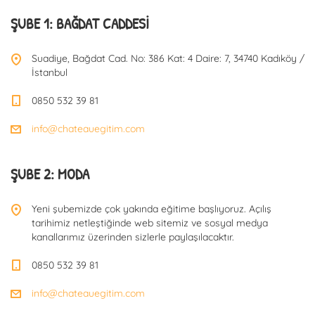
ŞUBE 1: BAĞDAT CADDESI
Suadiye, Bağdat Cad. No: 386 Kat: 4 Daire: 7, 34740 Kadıköy /
İstanbul
0850 532 39 81
info@chateauegitim.com
ŞUBE 2: MODA
Yeni şubemizde çok yakında eğitime başlıyoruz. Açılış
tarihimiz netleştiğinde web sitemiz ve sosyal medya
kanallarımız üzerinden sizlerle paylaşılacaktır.
0850 532 39 81
info@chateauegitim.com