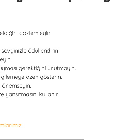
eldiğini gözlemleyin
sevginizle ödüllendirin
leyin
n uyması gerektiğini unutmayın.
sergilemeye özen gösterin.
p önemseyin.
 yansıtmasını kullanın.
amlarımız