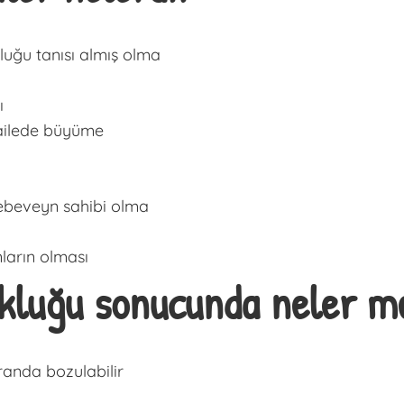
kluğu tanısı almış olma
ı
 ailede büyüme
 ebeveyn sahibi olma
nların olması
kluğu sonucunda neler me
randa bozulabilir