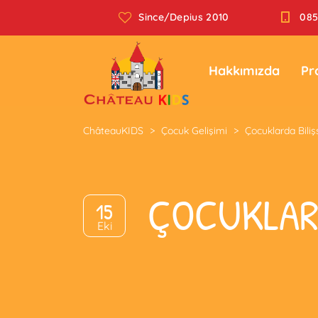
Since/Depius 2010
085
Hakkımızda
Pr
ChâteauKIDS
>
Çocuk Gelişimi
>
Çocuklarda Biliş
ÇOCUKLARD
15
Eki