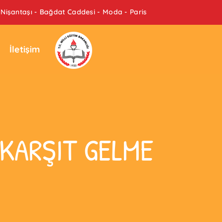
Nişantaşı - Bağdat Caddesi - Moda - Paris
İletişim
 KARŞIT GELME