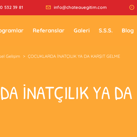
0 532 39 81
info@chateauegitim.com
ogramlar
Referanslar
Galeri
S.S.S.
Blog
sel Gelişim
>
ÇOCUKLARDA İNATÇILIK YA DA KARŞIT GELME
A İNATÇILIK YA DA