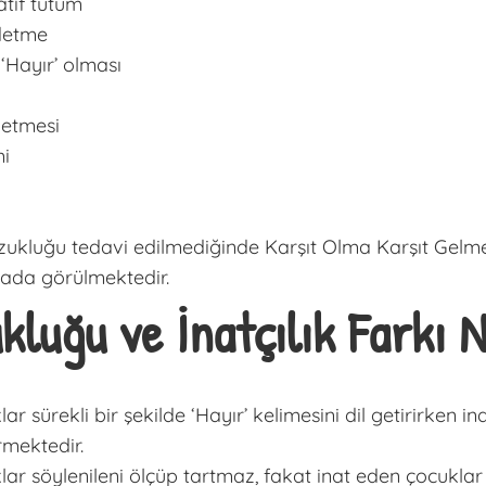
atif tutum
detme
 ‘Hayır’ olması
 etmesi
mi
Bozukluğu tedavi edilmediğinde Karşıt Olma Karşıt Gel
rada görülmektedir.
luğu ve İnatçılık Farkı N
 sürekli bir şekilde ‘Hayır’ kelimesini dil getirirken in
rmektedir.
r söylenileni ölçüp tartmaz, fakat inat eden çocuklar k