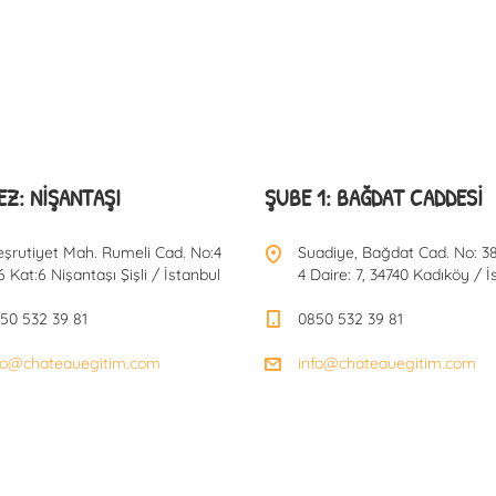
Z: NIŞANTAŞI
ŞUBE 1: BAĞDAT CADDESI
şrutiyet Mah. Rumeli Cad. No:4
Suadiye, Bağdat Cad. No: 38
6 Kat:6 Nişantaşı Şişli / İstanbul
4 Daire: 7, 34740 Kadıköy / İ
50 532 39 81
0850 532 39 81
fo@chateauegitim.com
info@chateauegitim.com