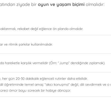
matından ziyade bir
oyun ve yaşam biçimi
olmalıdır:
saklanmalı, rekabet değil eğlence ön planda olmalıdır.
r ve ritmik şarkılar kullanılmalıdır.
 hareketle karşılık vermelidir (Örn: “Jump” dendiğinde zıplamak).
her gün 20-30 dakikalık eğlenceli rutinler daha etkilidir.
il öğretiminde temel amaç “akıcı konuşma” değil, dili sevdirmek ve o di
süreci ömür boyu sürecek bir hobiye dönüşür.