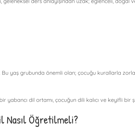
 geleneksel ders anlayışından uzak; eğlenceli, doğal v
 Bu yaş grubunda önemli olan; çocuğu kurallarla zorlama
ir yabancı dil ortamı, çocuğun dili kalıcı ve keyifli bir
l Nasıl Öğretilmeli?