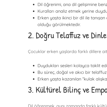
Dil öğrenimi, ana dil gelişimine ben
Kuralları analiz etmek yerine duydu
Erken yaşta ikinci bir dil ile tanı
olduğu görülmektedir.
2. Doğru Telaffuz ve Dinl
Çocuklar erken yaşlarda farklı dillere ai
Duydukları sesleri kolayca taklit edeb
Bu süreç, doğal ve akıcı bir telaffuz
Erken yaşta kazanılan “kulak alışkan
3. Kültürel Bilinç ve Emp
Dil öğrenmek, aynı zamanda farklı kültür