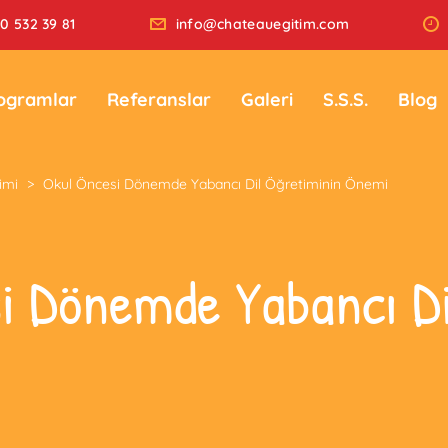
0 532 39 81
info@chateauegitim.com
ogramlar
Referanslar
Galeri
S.S.S.
Blog
imi
>
Okul Öncesi Dönemde Yabancı Dil Öğretiminin Önemi
i Dönemde Yabancı Di