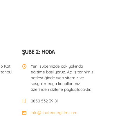
ŞUBE 2: MODA
6 Kat:
Yeni şubemizde çok yakında
stanbul
eğitime başlıyoruz. Açılış tarihimiz
netleştiğinde web sitemiz ve
sosyal medya kanallarımız
üzerinden sizlerle paylaşılacaktır.
0850 532 39 81
info@chateauegitim.com