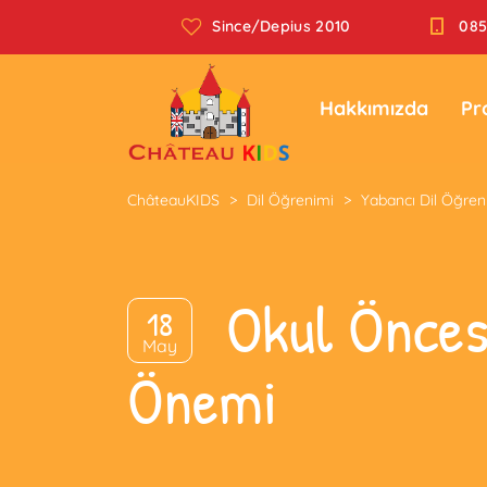
Since/Depius 2010
085
Hakkımızda
Pr
ChâteauKIDS
>
Dil Öğrenimi
>
Yabancı Dil Öğren
Okul Önces
18
May
Önemi