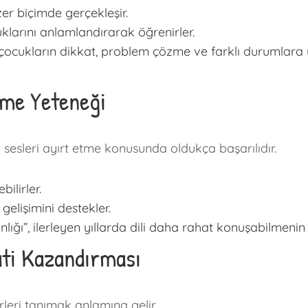
zer biçimde gerçekleşir.
klarını anlamlandırarak öğrenirler.
şan çocukların dikkat, problem çözme ve farklı durumla
eme Yeteneği
t sesleri ayırt etme konusunda oldukça başarılıdır.
ilirler.
 gelişimini destekler.
lığı”, ilerleyen yıllarda dili daha rahat konuşabilmenin 
ati Kazandırması
leri tanımak anlamına gelir.