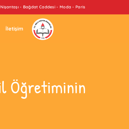
Nişantaşı - Bağdat Caddesi - Moda - Paris
İletişim
l Öğretiminin