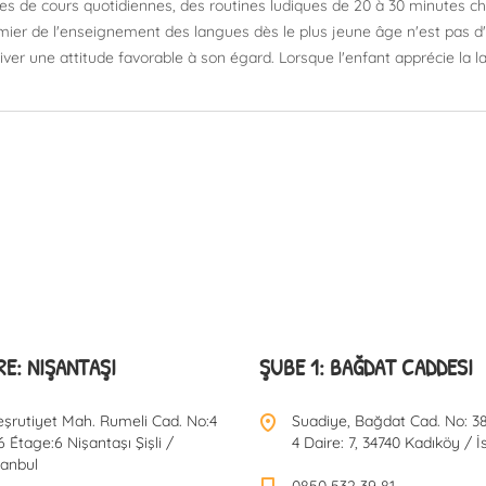
es de cours quotidiennes, des routines ludiques de 20 à 30 minutes ch
mier de l'enseignement des langues dès le plus jeune âge n'est pas d'o
iver une attitude favorable à son égard. Lorsque l'enfant apprécie la 
E: NIŞANTAŞI
ŞUBE 1: BAĞDAT CADDESI
şrutiyet Mah. Rumeli Cad. No:4
Suadiye, Bağdat Cad. No: 38
6 Étage:6 Nişantaşı Şişli /
4 Daire: 7, 34740 Kadıköy / İ
tanbul