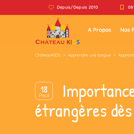
Depuis/Depuis 2010
08
A Propos
Nos 
ChâteauKIDS
>
Apprendre une langue
>
Apprent
Importance
18
Peut
étrangères dès 