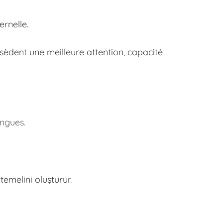
rnelle.
sèdent une meilleure attention, capacité
angues.
temelini oluşturur.