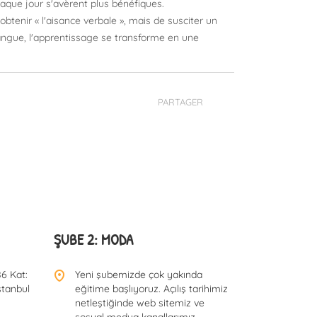
aque jour s'avèrent plus bénéfiques.
btenir « l'aisance verbale », mais de susciter un
langue, l'apprentissage se transforme en une
PARTAGER
ŞUBE 2: MODA
6 Kat:
Yeni şubemizde çok yakında
stanbul
eğitime başlıyoruz. Açılış tarihimiz
netleştiğinde web sitemiz ve