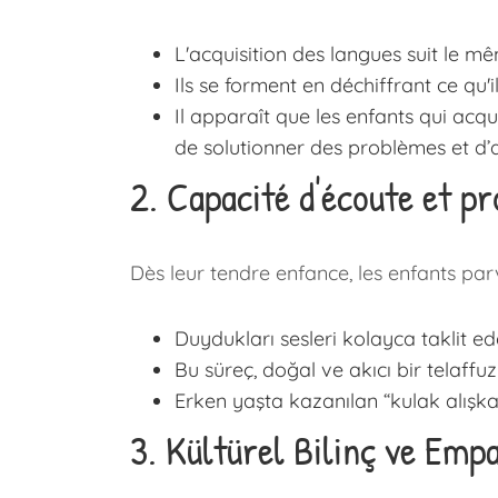
L'acquisition des langues suit le 
Ils se forment en déchiffrant ce qu'i
Il apparaît que les enfants qui acq
de solutionner des problèmes et d’a
2. Capacité d'écoute et p
Dès leur tendre enfance, les enfants parv
Duydukları sesleri kolayca taklit edeb
Bu süreç, doğal ve akıcı bir telaffuz
Erken yaşta kazanılan “kulak alışkan
3. Kültürel Bilinç ve Emp