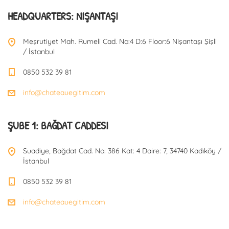
HEADQUARTERS: NIŞANTAŞI
Meşrutiyet Mah. Rumeli Cad. No:4 D:6 Floor:6 Nişantaşı Şişli
/ İstanbul
0850 532 39 81
info@chateauegitim.com
ŞUBE 1: BAĞDAT CADDESI
Suadiye, Bağdat Cad. No: 386 Kat: 4 Daire: 7, 34740 Kadıköy /
İstanbul
0850 532 39 81
info@chateauegitim.com