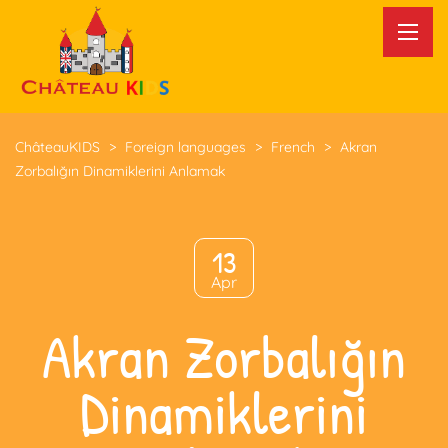
ChâteauKIDS
>
Foreign languages
>
French
>
Akran
Zorbalığın Dinamiklerini Anlamak
13
Apr
Akran Zorbalığın
Dinamiklerini