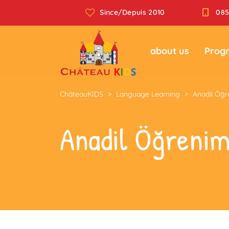
Since/Depuis 2010
085
about us
Prog
ChâteauKIDS
>
Language Learning
>
Anadil Öğr
Anadil Öğrenim