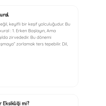
kural
il, keyifli bir keşif yolculuğudur. Bu
kural : 1. Erken Başlayın, Ama
yılda zirvededir. Bu dönemi
maya” zorlamak ters tepebilir. Dil,
 Eksikliği mi?