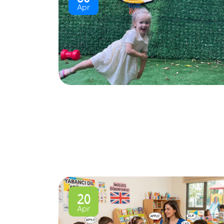
Apr
20
Apr