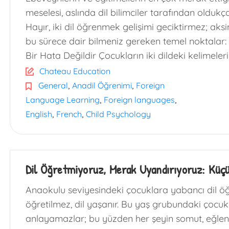
meselesi, aslında dil bilimciler tarafından oldukç
Hayır, iki dil öğrenmek gelişimi geciktirmez; aksi
bu sürece dair bilmeniz gereken temel noktalar: 
Bir Hata Değildir Çocukların iki dildeki kelimeleri
Chateau Education
,
,
General
Anadil Öğrenimi
Foreign
,
,
Language Learning
Foreign languages
,
,
English
French
Child Psychology
Dil Öğretmiyoruz, Merak Uyandırıyoruz: Küçü
Anaokulu seviyesindeki çocuklara yabancı dil öğr
öğretilmez, dil yaşanır. Bu yaş grubundaki çocuklar
anlayamazlar; bu yüzden her şeyin somut, eğlence