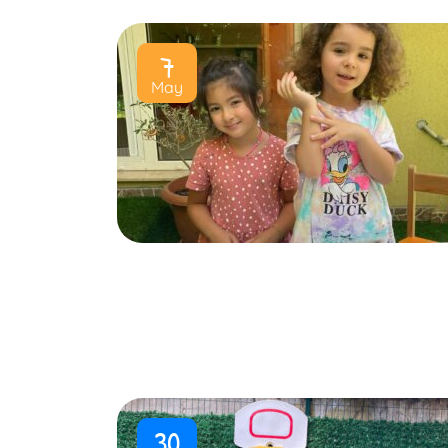
7
May
30