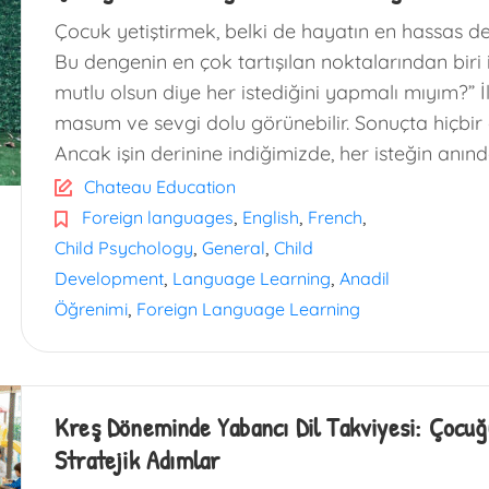
Çocuk yetiştirmek, belki de hayatın en hassas den
Bu dengenin en çok tartışılan noktalarından biri 
mutlu olsun diye her istediğini yapmalı mıyım?” 
masum ve sevgi dolu görünebilir. Sonuçta hiçb
Ancak işin derinine indiğimizde, her isteğin anı
Chateau Education
,
,
,
Foreign languages
English
French
,
,
Child Psychology
General
Child
,
,
Development
Language Learning
Anadil
,
Öğrenimi
Foreign Language Learning
Kreş Döneminde Yabancı Dil Takviyesi: Çocu
Stratejik Adımlar