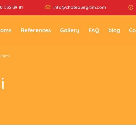
0 532 39 81
info@chateauegitim.com
rams
References
Gallery
FAQ
blog
Co
enimi
i