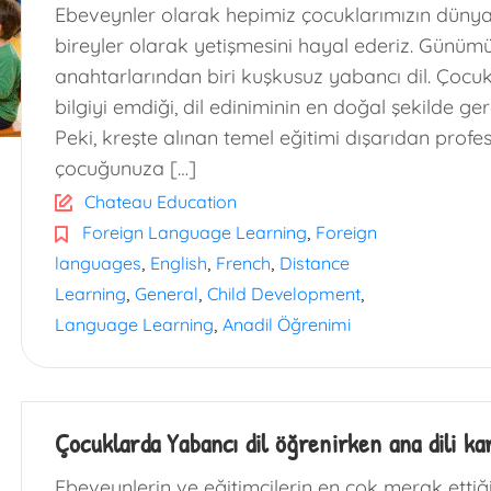
Ebeveynler olarak hepimiz çocuklarımızın dünya
bireyler olarak yetişmesini hayal ederiz. Günü
anahtarlarından biri kuşkusuz yabancı dil. Çocukl
bilgiyi emdiği, dil ediniminin en doğal şekilde ger
Peki, kreşte alınan temel eğitimi dışarıdan profe
çocuğunuza […]
Chateau Education
,
Foreign Language Learning
Foreign
,
,
,
languages
English
French
Distance
,
,
,
Learning
General
Child Development
,
Language Learning
Anadil Öğrenimi
Çocuklarda Yabancı dil öğrenirken ana dili kar
Ebeveynlerin ve eğitimcilerin en çok merak ettiği 