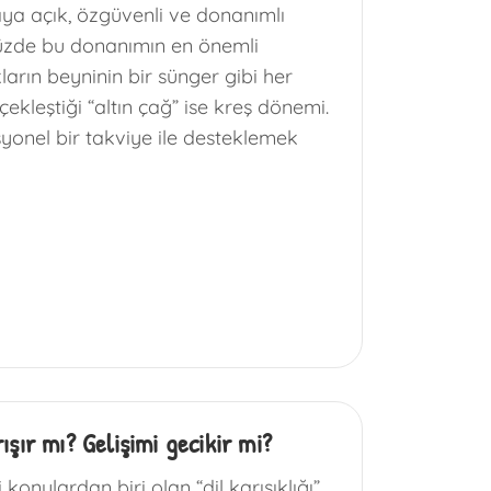
ya açık, özgüvenli ve donanımlı
müzde bu donanımın en önemli
arın beyninin bir sünger gibi her
çekleştiği “altın çağ” ise kreş dönemi.
syonel bir takviye ile desteklemek
ışır mı? Gelişimi gecikir mi?
konulardan biri olan “dil karışıklığı”