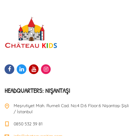
HEADQUARTERS: NIŞANTAŞI
Meşrutiyet Mah. Rumeli Cad. No:4 D:6 Floor:6 Nişantaşı Şişli
/ İstanbul
0850 532 39 81
info@chateauegitim.com