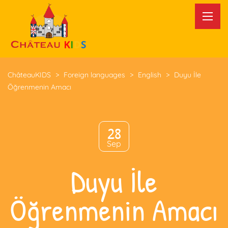
ChâteauKIDS
>
Foreign languages
>
English
>
Duyu İle
Öğrenmenin Amacı
28
Sep
Duyu İle
Öğrenmenin Amacı