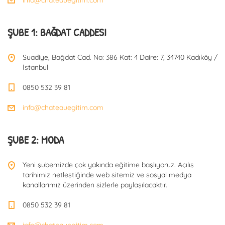
ŞUBE 1: BAĞDAT CADDESI
Suadiye, Bağdat Cad. No: 386 Kat: 4 Daire: 7, 34740 Kadıköy /
İstanbul
0850 532 39 81
info@chateauegitim.com
ŞUBE 2: MODA
Yeni şubemizde çok yakında eğitime başlıyoruz. Açılış
tarihimiz netleştiğinde web sitemiz ve sosyal medya
kanallarımız üzerinden sizlerle paylaşılacaktır.
0850 532 39 81
info@chateauegitim.com